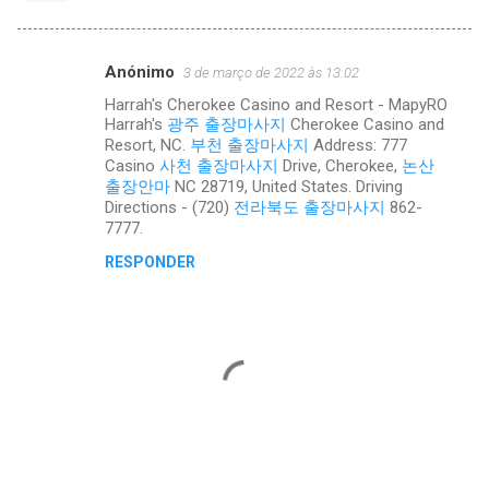
Anónimo
3 de março de 2022 às 13:02
C
Harrah's Cherokee Casino and Resort - MapyRO
o
Harrah's
광주 출장마사지
Cherokee Casino and
m
Resort, NC.
부천 출장마사지
Address: 777
Casino
사천 출장마사지
Drive, Cherokee,
논산
e
출장안마
NC 28719, United States. Driving
n
Directions - (720)
전라북도 출장마사지
862-
7777.
t
RESPONDER
á
r
i
o
s