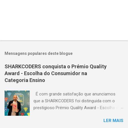
E
n
v
i
Mensagens populares deste blogue
a
r
SHARKCODERS conquista o Prémio Quality
u
Award - Escolha do Consumidor na
m
c
Categoria Ensino
o
m
É com grande satisfação que anunciamos
e
n
que a SHARKCODERS foi distinguida com o
t
prestigioso Prémio Quality Award - Escolha do
á
Consumidor , na Categoria Ensino - Escola de
r
i
LER MAIS
Programação para Crianças e Adolescentes!
o