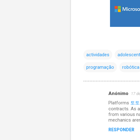
actividades
adolescen
programação
robótica
Anónimo
17 d
C
Platforms
토토
o
contracts. As a
m
from various na
mechanics aren’t
e
RESPONDER
n