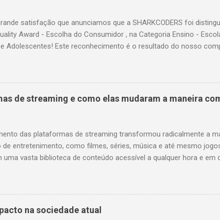
ande satisfação que anunciamos que a SHARKCODERS foi distingui
uality Award - Escolha do Consumidor , na Categoria Ensino - Esco
 e Adolescentes! Este reconhecimento é o resultado do nosso co
ia na educação, destacando-nos nas seguintes categorias: Métodos 
es, Confiança, Conformidade, Durabilidade, Atendimento, Instalaçõe
ão, Qualidade Percebida e Recomendação. Cada uma destas catego
penho em superar as expectativas e proporcionar uma experiência e
rmas de streaming e como elas mudaram a maneira c
oso reconhecimento não seria possível sem a colaboração e empenh
 da equipa da SHARKCODERS . Cada um desempenhou um papel vit
ão, contribuindo para a criação de um ambiente educativo enriqueced
ento das plataformas de streaming transformou radicalmente a
r a nossa gratidão, a SHARKCODERS destaca que...
 de entretenimento, como filmes, séries, música e até mesmo jogo
 uma vasta biblioteca de conteúdo acessível a qualquer hora e em 
pre a paisagem da mídia. Acesso On-Demand : As plataformas de 
uma biblioteca virtualmente ilimitada de conteúdo, permitindo aos ut
es, séries e músicas favoritos a qualquer hora e em qualquer lugar.
ação : Uma das grandes vantagens das plataformas de streaming 
mpacto na sociedade atual
izar a experiência do utilizador e fornecer recomendações de con