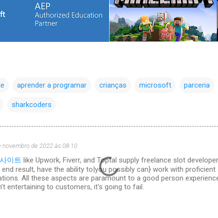
te
aprender a programar
crianças
microsoft
parceria
sharkcoders
e novembro de 2022 às 08:10
사이트
like Upwork, Fiverr, and Toptal supply freelance slot developer
 end result, have the ability to|you possibly can} work with proficient
tions. All these aspects are paramount to a good person experience.
 entertaining to customers, it's going to fail.