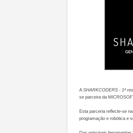
A
SHARKCODERS - 1ª rede d
se parceira da MICROSOF
Esta parceria reflecte-se 
programação e robótica e 
Das principais ferramentas