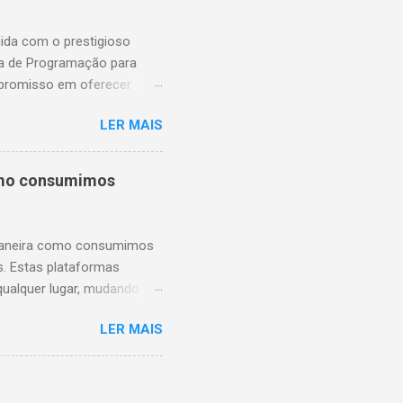
da com o prestigioso
la de Programação para
mpromisso em oferecer
de Ensino, qualidade dos
LER MAIS
s, Expectativa vs.
rias é um testemunho do
ducativa única. Este
omo consumimos
o de cada aluno, professor
al no sucesso da
or e inspirador. Ao
 maneira como consumimos
s. Estas plataformas
qualquer lugar, mudando
streaming oferecem
LER MAIS
ilizadores assistir aos
 Personalização e
é a capacidade de
teúdo com base nos seus