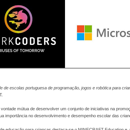
e escolas portuguesa de programação, jogos e robótica para cria
T.
na vontade mútua de desenvolver um conjunto de iniciativas na promo
sua importância no desenvolvimento e desempenho escolar das crian
 de educação para crianças destaca-se o
MINECRAFT Education e, n