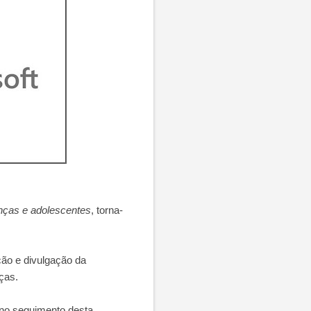
nças e adolescentes
, torna-
ção e divulgação da
ças.
o seguimento desta