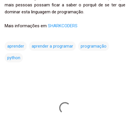
mais pessoas possam ficar a saber o porquê de se ter que
dominar esta linguagem de programação.
Mais informações em
SHARKCODERS
aprender
aprender a programar
programação
python
C
o
m
e
n
t
á
r