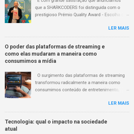
É com grande satisfação que anunciamos
que a SHARKCODERS foi distinguida com o
prestigioso Prémio Quality Award - Escolha do
Consumidor , na Categoria Ensino - Escola de
LER MAIS
Programação para Crianças e Adolescentes!
Este reconhecimento é o resultado do nosso
compromisso em oferecer excelência na
O poder das plataformas de streaming e
educação, destacando-nos nas seguintes
como elas mudaram a maneira como
categorias: Métodos de Ensino, qualidade dos
consumimos a mídia
Professores, Confiança, Conformidade,
Durabilidade, Atendimento, Instalações,
O surgimento das plataformas de streaming
Expectativa vs. Satisfação, Qualidade Percebida
transformou radicalmente a maneira como
e Recomendação. Cada uma destas categorias
consumimos conteúdo de entretenimento,
é um testemunho do nosso empenho em
como filmes, séries, música e até mesmo
superar as expectativas e proporcionar uma
LER MAIS
jogos. Estas plataformas oferecem uma vasta
experiência educativa única. Este prestigioso
biblioteca de conteúdo acessível a qualquer
reconhecimento não seria possível sem a
hora e em qualquer lugar, mudando para
Tecnologia: qual o impacto na sociedade
colaboração e empenho de cada aluno,
sempre a paisagem da mídia. Acesso On-
atual
professor e membro da equipa da
Demand : As plataformas de streaming